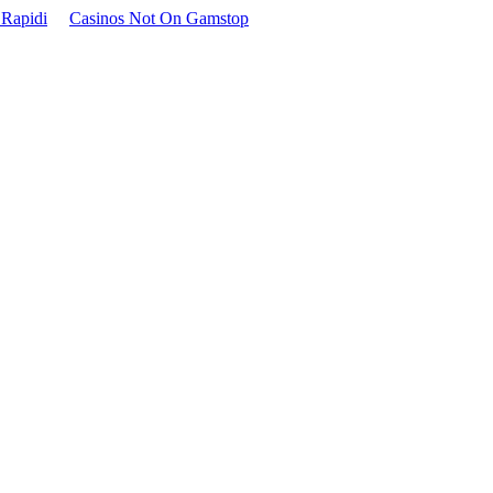
Rapidi
Casinos Not On Gamstop