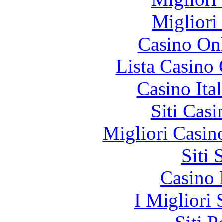
Migliori
Casino O
Lista Casin
Casino It
Siti Ca
Migliori Casi
Siti
Casino 
I Migliori 