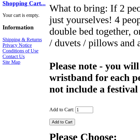
Shopping Cart...
What to bring: If 2 pe
Your cart is empty.
just yourselves! 4 peop
Information
double bed together, o
Shipping & Returns
/ duvets / pillows an
Privacy Notice
Conditions of Use
Contact Us
Site Map
Please note - you wil
wristband for each p
not include a festival
Add to Cart:
Please Choose: