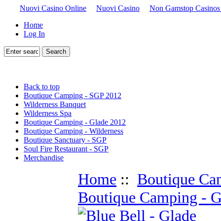
Nuovi Casino Online
Nuovi Casino
Non Gamstop Casinos
Home
Log In
Back to top
Boutique Camping - SGP 2012
Wilderness Banquet
Wilderness Spa
Boutique Camping - Glade 2012
Boutique Camping - Wilderness
Boutique Sanctuary - SGP
Soul Fire Restaurant - SGP
Merchandise
Home
::
Boutique Ca
Boutique Camping - G