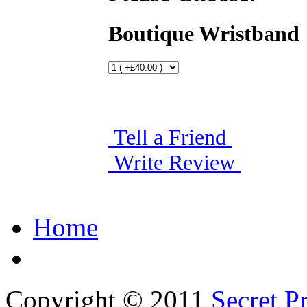
Boutique Wristband
Tell a Friend
Write Review
Home
Copyright © 2011
Secret P