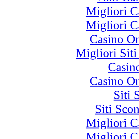
Migliori 
Migliori 
Casino O
Migliori Sit
Casin
Casino O
Siti
Siti Sco
Migliori 
Migliori 