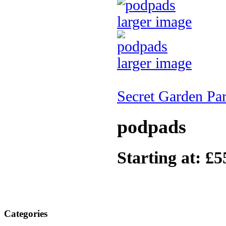
larger image
larger image
Secret Garden Par
podpads
Starting at: £5
Categories