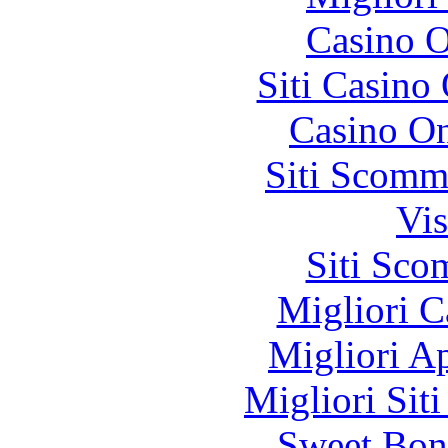
Casino O
Siti Casino
Casino O
Siti Scomm
Vis
Siti Sco
Migliori 
Migliori A
Migliori Sit
Sweet Bon