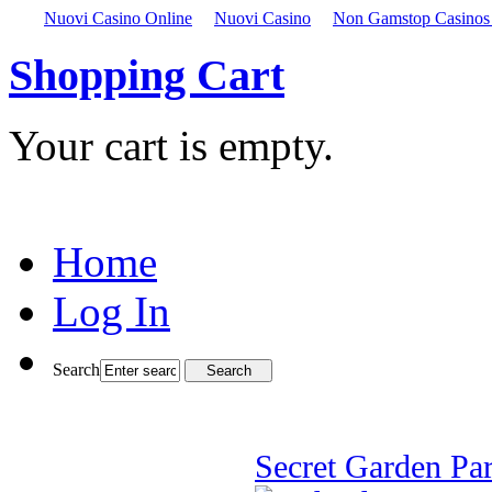
Nuovi Casino Online
Nuovi Casino
Non Gamstop Casinos
Shopping Cart
Your cart is empty.
Home
Log In
Search
Secret Garden Par